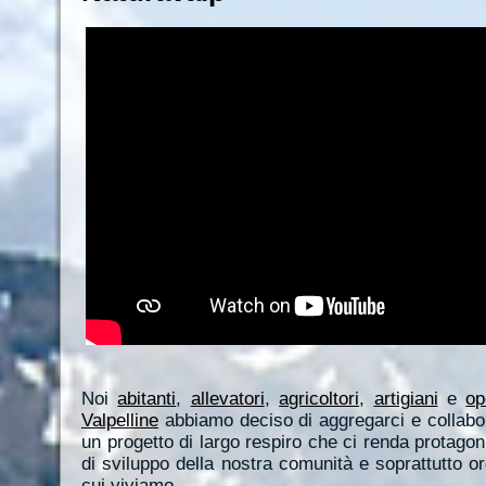
Noi
abitanti
,
allevatori
,
agricoltori
,
artigiani
e
op
Valpelline
abbiamo deciso di aggregarci e collabor
un progetto di largo respiro che ci renda protagonis
di sviluppo della nostra comunità e soprattutto or
cui viviamo.