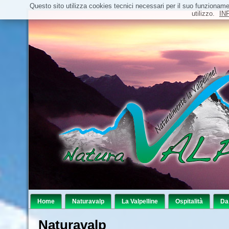
Questo sito utilizza cookies tecnici necessari per il suo funzion
utilizzo.
IN
Home
Naturavalp
La Valpelline
Ospitalità
Da 
Naturavalp